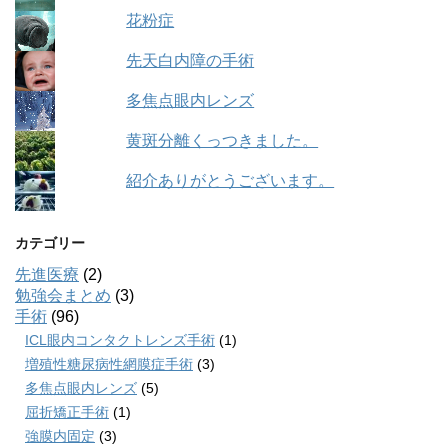
花粉症
先天白内障の手術
多焦点眼内レンズ
黄斑分離くっつきました。
紹介ありがとうございます。
カテゴリー
先進医療
(2)
勉強会まとめ
(3)
手術
(96)
ICL眼内コンタクトレンズ手術
(1)
増殖性糖尿病性網膜症手術
(3)
多焦点眼内レンズ
(5)
屈折矯正手術
(1)
強膜内固定
(3)