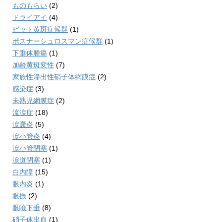
ものもらい
(2)
ドライアイ
(4)
ピット黄斑症候群
(1)
ポスナーシュロスマン症候群
(1)
下垂体腫瘍
(1)
加齢黄斑変性
(7)
家族性滲出性硝子体網膜症
(2)
感染症
(3)
未熟児網膜症
(2)
流涙症
(18)
涙囊炎
(5)
涙小管炎
(4)
涙小管閉塞
(1)
涙道閉塞
(1)
白内障
(15)
眼内炎
(1)
眼振
(2)
眼瞼下垂
(8)
硝子体出血
(1)