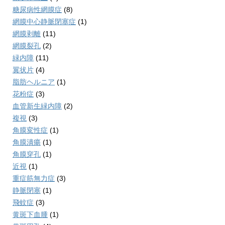
糖尿病性網膜症
(8)
網膜中心静脈閉塞症
(1)
網膜剥離
(11)
網膜裂孔
(2)
緑内障
(11)
翼状片
(4)
脂肪ヘルニア
(1)
花粉症
(3)
血管新生緑内障
(2)
複視
(3)
角膜変性症
(1)
角膜潰瘍
(1)
角膜穿孔
(1)
近視
(1)
重症筋無力症
(3)
静脈閉塞
(1)
飛蚊症
(3)
黄斑下血腫
(1)