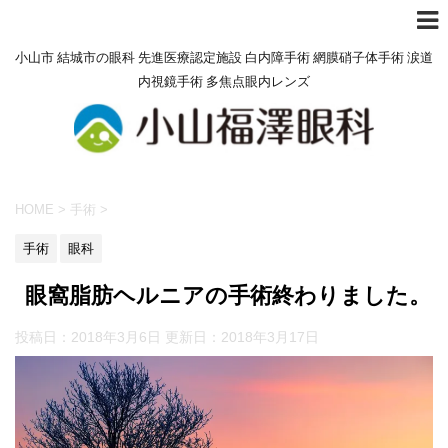
小山市 結城市の眼科 先進医療認定施設 白内障手術 網膜硝子体手術 涙道
内視鏡手術 多焦点眼内レンズ
HOME
>
手術
>
手術
眼科
眼窩脂肪ヘルニアの手術終わりました。
投稿日：2018年3月6日 更新日：
2018年3月17日