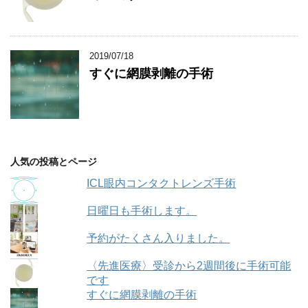
2019/07/18
すぐに網膜剥離の手術
人気の投稿とページ
ICL眼内コンタクトレンズ手術
日曜日も手術します。
予約がたくさん入りました。
〈先進医療〉受診から2週間後に手術可能
です
すぐに網膜剥離の手術