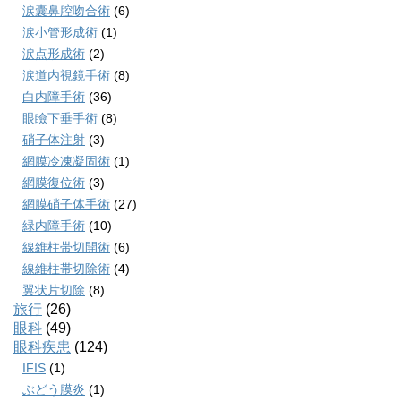
涙囊鼻腔吻合術
(6)
涙小管形成術
(1)
涙点形成術
(2)
涙道内視鏡手術
(8)
白内障手術
(36)
眼瞼下垂手術
(8)
硝子体注射
(3)
網膜冷凍凝固術
(1)
網膜復位術
(3)
網膜硝子体手術
(27)
緑内障手術
(10)
線維柱帯切開術
(6)
線維柱帯切除術
(4)
翼状片切除
(8)
旅行
(26)
眼科
(49)
眼科疾患
(124)
IFIS
(1)
ぶどう膜炎
(1)