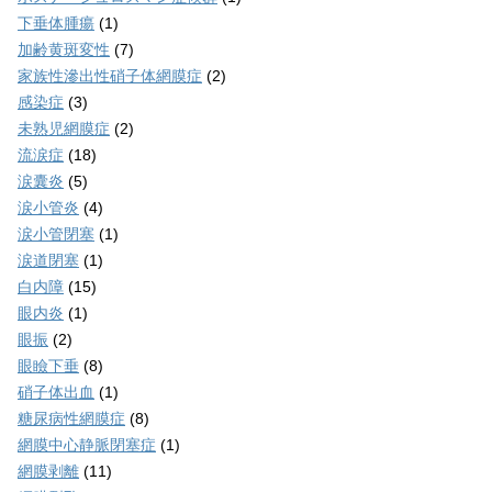
下垂体腫瘍
(1)
加齢黄斑変性
(7)
家族性滲出性硝子体網膜症
(2)
感染症
(3)
未熟児網膜症
(2)
流涙症
(18)
涙囊炎
(5)
涙小管炎
(4)
涙小管閉塞
(1)
涙道閉塞
(1)
白内障
(15)
眼内炎
(1)
眼振
(2)
眼瞼下垂
(8)
硝子体出血
(1)
糖尿病性網膜症
(8)
網膜中心静脈閉塞症
(1)
網膜剥離
(11)