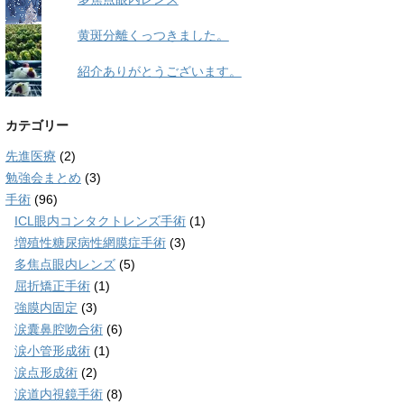
黄斑分離くっつきました。
紹介ありがとうございます。
カテゴリー
先進医療
(2)
勉強会まとめ
(3)
手術
(96)
ICL眼内コンタクトレンズ手術
(1)
増殖性糖尿病性網膜症手術
(3)
多焦点眼内レンズ
(5)
屈折矯正手術
(1)
強膜内固定
(3)
涙囊鼻腔吻合術
(6)
涙小管形成術
(1)
涙点形成術
(2)
涙道内視鏡手術
(8)