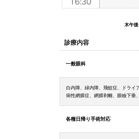
木午後
診療内容
一般眼科
白内障、緑内障、飛蚊症、ドライ
病性網膜症、網膜剥離、眼瞼下垂
各種日帰り手術対応