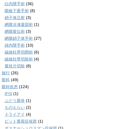
白内障手術
(36)
眼瞼下垂手術
(8)
硝子体注射
(3)
網膜冷凍凝固術
(1)
網膜復位術
(3)
網膜硝子体手術
(27)
緑内障手術
(10)
線維柱帯切開術
(6)
線維柱帯切除術
(4)
翼状片切除
(8)
旅行
(26)
眼科
(49)
眼科疾患
(124)
IFIS
(1)
ぶどう膜炎
(1)
ものもらい
(2)
ドライアイ
(4)
ピット黄斑症候群
(1)
ポスナーシュロスマン症候群
(1)