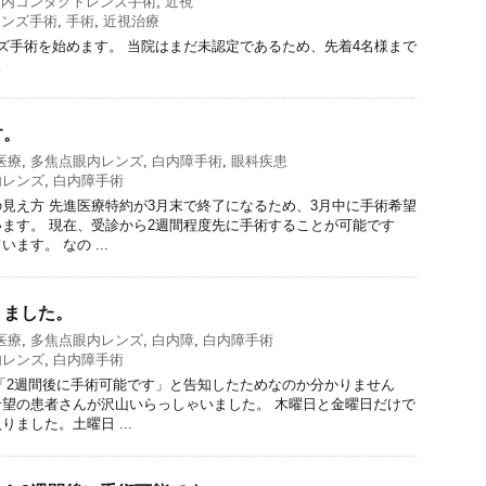
L眼内コンタクトレンズ手術
,
近視
レンズ手術
,
手術
,
近視治療
ンズ手術を始めます。 当院はまだ未認定であるため、先着4名様まで
。
す。
医療
,
多焦点眼内レンズ
,
白内障手術
,
眼科疾患
内レンズ
,
白内障手術
見え方 先進医療特約が3月末で終了になるため、3月中に手術希望
ます。 現在、受診から2週間程度先に手術することが可能です
ます。 なの ...
りました。
医療
,
多焦点眼内レンズ
,
白内障
,
白内障手術
内レンズ
,
白内障手術
「2週間後に手術可能です」と告知したためなのか分かりません
望の患者さんが沢山いらっしゃいました。 木曜日と金曜日だけで
ました。土曜日 ...