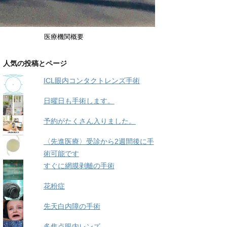
医療機関概要
人気の投稿とページ
ICL眼内コンタクトレンズ手術
日曜日も手術します。
予約がたくさん入りました。
〈先進医療〉受診から2週間後に手
術可能です
すぐに網膜剥離の手術
花粉症
先天白内障の手術
多焦点眼内レンズ