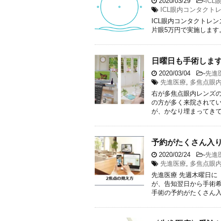
2020/03/29
-
IC
ICL眼内コンタクト
ICL眼内コンタクトレ
片眼5万円で実施します
日曜日も手術しま
2020/03/04
-
先進
先進医療
,
多焦点眼
右が多焦点眼内レンズの
の方が多く来院されてい
が、かなり埋まってきてい
予約がたくさん入
2020/02/24
-
先進
先進医療
,
多焦点眼
先進医療 先週木曜日に
が、告知翌日から手術希
手術の予約がたくさん入り