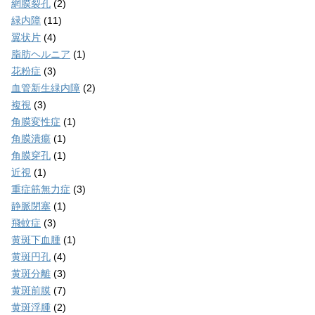
網膜裂孔
(2)
緑内障
(11)
翼状片
(4)
脂肪ヘルニア
(1)
花粉症
(3)
血管新生緑内障
(2)
複視
(3)
角膜変性症
(1)
角膜潰瘍
(1)
角膜穿孔
(1)
近視
(1)
重症筋無力症
(3)
静脈閉塞
(1)
飛蚊症
(3)
黄斑下血腫
(1)
黄斑円孔
(4)
黄斑分離
(3)
黄斑前膜
(7)
黄斑浮腫
(2)