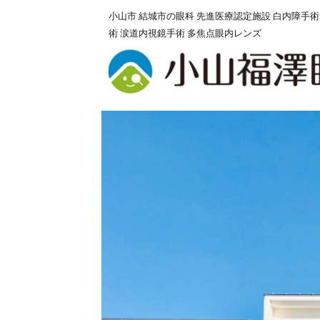
小山市 結城市の眼科 先進医療認定施設 白内障手術
術 涙道内視鏡手術 多焦点眼内レンズ