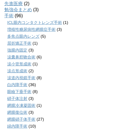
先進医療
(2)
勉強会まとめ
(3)
手術
(96)
ICL眼内コンタクトレンズ手術
(1)
増殖性糖尿病性網膜症手術
(3)
多焦点眼内レンズ
(5)
屈折矯正手術
(1)
強膜内固定
(3)
涙囊鼻腔吻合術
(6)
涙小管形成術
(1)
涙点形成術
(2)
涙道内視鏡手術
(8)
白内障手術
(36)
眼瞼下垂手術
(8)
硝子体注射
(3)
網膜冷凍凝固術
(1)
網膜復位術
(3)
網膜硝子体手術
(27)
緑内障手術
(10)