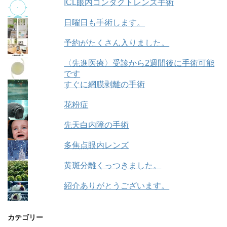
ICL眼内コンタクトレンズ手術
日曜日も手術します。
予約がたくさん入りました。
〈先進医療〉受診から2週間後に手術可能
です
すぐに網膜剥離の手術
花粉症
先天白内障の手術
多焦点眼内レンズ
黄斑分離くっつきました。
紹介ありがとうございます。
カテゴリー