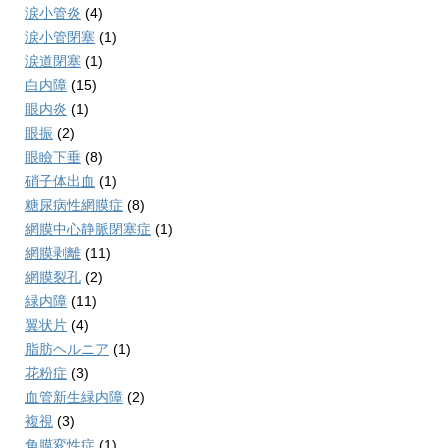
涙小管炎
(4)
涙小管閉塞
(1)
涙道閉塞
(1)
白内障
(15)
眼内炎
(1)
眼振
(2)
眼瞼下垂
(8)
硝子体出血
(1)
糖尿病性網膜症
(8)
網膜中心静脈閉塞症
(1)
網膜剥離
(11)
網膜裂孔
(2)
緑内障
(11)
翼状片
(4)
脂肪ヘルニア
(1)
花粉症
(3)
血管新生緑内障
(2)
複視
(3)
角膜変性症
(1)