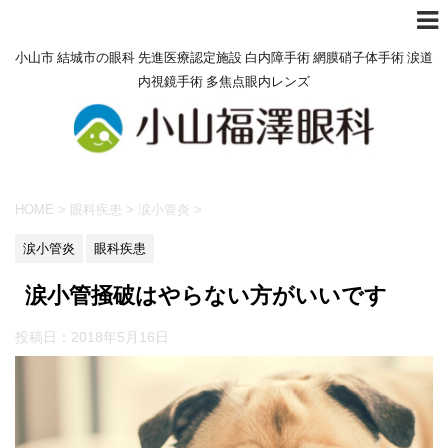
小山市 結城市の眼科 先進医療認定施設 白内障手術 網膜硝子体手術 涙道
内視鏡手術 多焦点眼内レンズ
HOME
>
眼科疾患
>
涙小管炎
>
涙小管炎
眼科疾患
涙小管掻破はやらない方がいいです
投稿日：
2018年5月16日