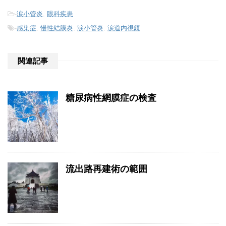
-
涙小管炎
,
眼科疾患
-
感染症
,
慢性結膜炎
,
涙小管炎
,
涙道内視鏡
関連記事
糖尿病性網膜症の検査
流出路再建術の範囲