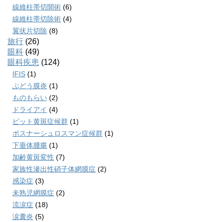
線維柱帯切開術
(6)
線維柱帯切除術
(4)
翼状片切除
(8)
旅行
(26)
眼科
(49)
眼科疾患
(124)
IFIS
(1)
ぶどう膜炎
(1)
ものもらい
(2)
ドライアイ
(4)
ピット黄斑症候群
(1)
ポスナーシュロスマン症候群
(1)
下垂体腫瘍
(1)
加齢黄斑変性
(7)
家族性滲出性硝子体網膜症
(2)
感染症
(3)
未熟児網膜症
(2)
流涙症
(18)
涙囊炎
(5)