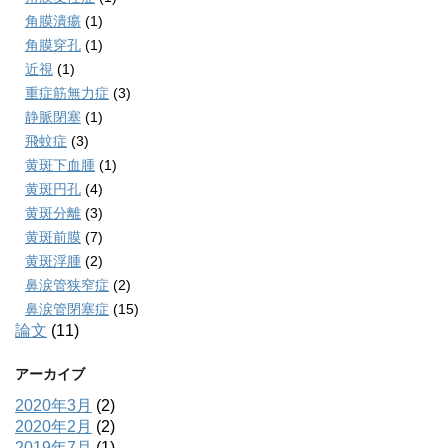
角膜潰瘍
(1)
角膜穿孔
(1)
近視
(1)
重症筋無力症
(3)
静脈閉塞
(1)
飛蚊症
(3)
黄斑下血腫
(1)
黄斑円孔
(4)
黄斑分離
(3)
黄斑前膜
(7)
黄斑浮腫
(2)
鼻涙管狭窄症
(2)
鼻涙管閉塞症
(15)
論文
(11)
アーカイブ
2020年3月
(2)
2020年2月
(2)
2019年7月
(1)