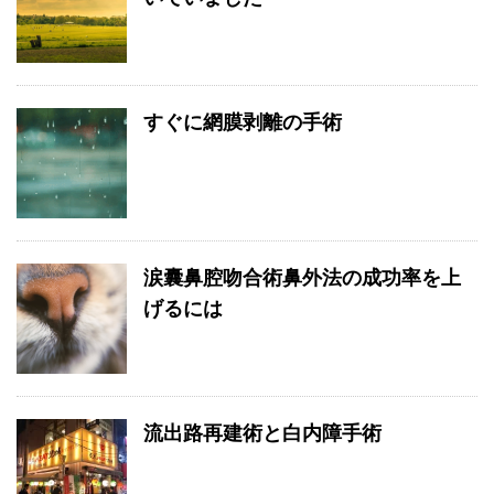
すぐに網膜剥離の手術
涙囊鼻腔吻合術鼻外法の成功率を上
げるには
流出路再建術と白内障手術