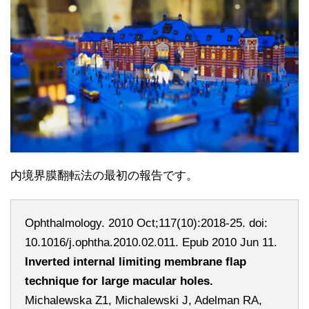
内境界膜翻転法の最初の報告です。
Ophthalmology. 2010 Oct;117(10):2018-25. doi:
10.1016/j.ophtha.2010.02.011. Epub 2010 Jun 11.
Inverted internal limiting membrane flap
technique for large macular holes.
Michalewska Z1, Michalewski J, Adelman RA,