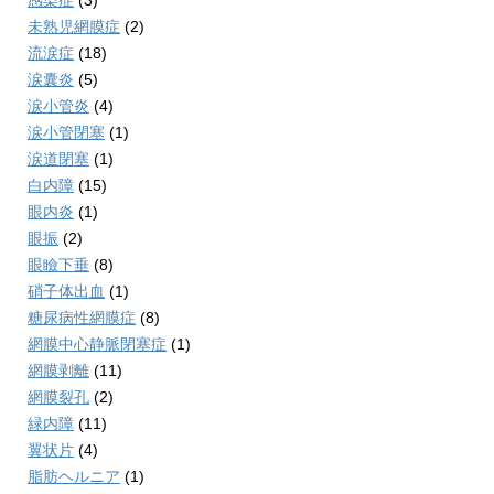
感染症
(3)
未熟児網膜症
(2)
流涙症
(18)
涙囊炎
(5)
涙小管炎
(4)
涙小管閉塞
(1)
涙道閉塞
(1)
白内障
(15)
眼内炎
(1)
眼振
(2)
眼瞼下垂
(8)
硝子体出血
(1)
糖尿病性網膜症
(8)
網膜中心静脈閉塞症
(1)
網膜剥離
(11)
網膜裂孔
(2)
緑内障
(11)
翼状片
(4)
脂肪ヘルニア
(1)