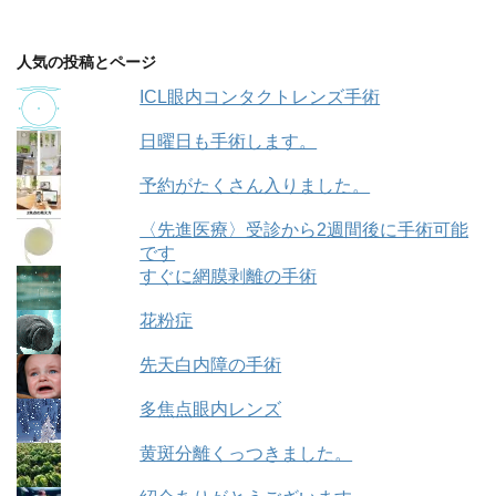
人気の投稿とページ
ICL眼内コンタクトレンズ手術
日曜日も手術します。
予約がたくさん入りました。
〈先進医療〉受診から2週間後に手術可能
です
すぐに網膜剥離の手術
花粉症
先天白内障の手術
多焦点眼内レンズ
黄斑分離くっつきました。