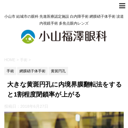
小山市 結城市の眼科 先進医療認定施設 白内障手術 網膜硝子体手術 涙道
内視鏡手術 多焦点眼内レンズ
HOME
>
手術
>
手術
網膜硝子体手術
黄斑円孔
大きな黄斑円孔に内境界膜翻転法をする
と1割程度閉鎖率が上がる
投稿日：
2018年6月27日