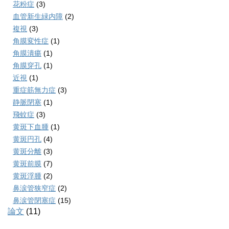
花粉症
(3)
血管新生緑内障
(2)
複視
(3)
角膜変性症
(1)
角膜潰瘍
(1)
角膜穿孔
(1)
近視
(1)
重症筋無力症
(3)
静脈閉塞
(1)
飛蚊症
(3)
黄斑下血腫
(1)
黄斑円孔
(4)
黄斑分離
(3)
黄斑前膜
(7)
黄斑浮腫
(2)
鼻涙管狭窄症
(2)
鼻涙管閉塞症
(15)
論文
(11)