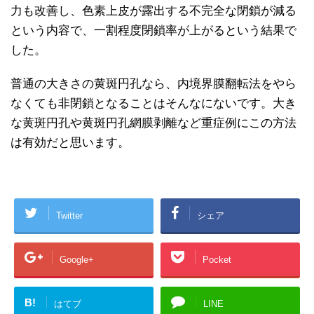
力も改善し、色素上皮が露出する不完全な閉鎖が減る
という内容で、一割程度閉鎖率が上がるという結果で
した。
普通の大きさの黄斑円孔なら、内境界膜翻転法をやら
なくても非閉鎖となることはそんなにないです。大き
な黄斑円孔や黄斑円孔網膜剥離など重症例にこの方法
は有効だと思います。
Twitter
シェア
Google+
Pocket
B!
はてブ
LINE