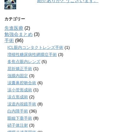
紹介ありがとうございます。
カテゴリー
先進医療
(2)
勉強会まとめ
(3)
手術
(96)
ICL眼内コンタクトレンズ手術
(1)
増殖性糖尿病性網膜症手術
(3)
多焦点眼内レンズ
(5)
屈折矯正手術
(1)
強膜内固定
(3)
涙囊鼻腔吻合術
(6)
涙小管形成術
(1)
涙点形成術
(2)
涙道内視鏡手術
(8)
白内障手術
(36)
眼瞼下垂手術
(8)
硝子体注射
(3)