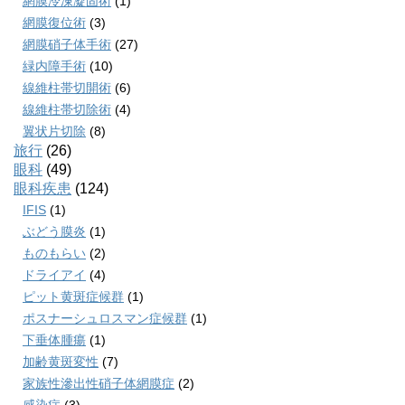
網膜冷凍凝固術
(1)
網膜復位術
(3)
網膜硝子体手術
(27)
緑内障手術
(10)
線維柱帯切開術
(6)
線維柱帯切除術
(4)
翼状片切除
(8)
旅行
(26)
眼科
(49)
眼科疾患
(124)
IFIS
(1)
ぶどう膜炎
(1)
ものもらい
(2)
ドライアイ
(4)
ピット黄斑症候群
(1)
ポスナーシュロスマン症候群
(1)
下垂体腫瘍
(1)
加齢黄斑変性
(7)
家族性滲出性硝子体網膜症
(2)