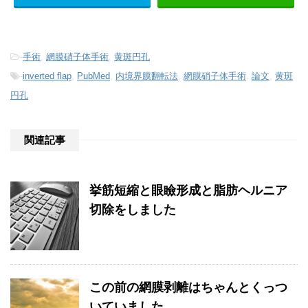
-
手術
,
網膜硝子体手術
,
黄斑円孔
-
inverted flap
,
PubMed
,
内境界膜翻転法
,
網膜硝子体手術
,
論文
,
黄斑
円孔
関連記事
挙筋短縮と眼瞼形成と脂肪ヘルニア
切除をしました
この前の網膜剥離はちゃんとくっつ
いていました