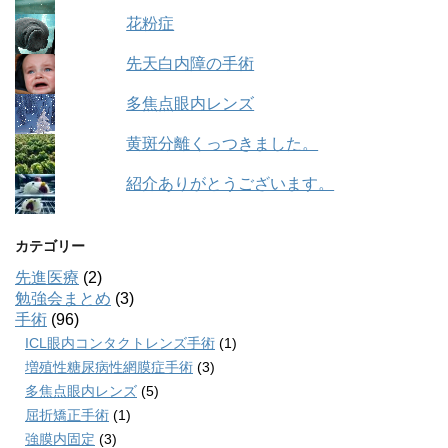
花粉症
先天白内障の手術
多焦点眼内レンズ
黄斑分離くっつきました。
紹介ありがとうございます。
カテゴリー
先進医療
(2)
勉強会まとめ
(3)
手術
(96)
ICL眼内コンタクトレンズ手術
(1)
増殖性糖尿病性網膜症手術
(3)
多焦点眼内レンズ
(5)
屈折矯正手術
(1)
強膜内固定
(3)