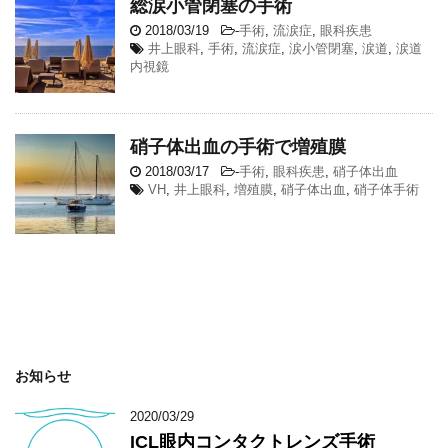
総涙小管閉塞の手術
2018/03/19
-
手術
,
流涙症
,
眼科疾患
井上眼科
,
手術
,
流涙症
,
涙小管閉塞
,
涙道
,
涙道
内視鏡
硝子体出血の手術で増殖膜
2018/03/17
-
手術
,
眼科疾患
,
硝子体出血
VH
,
井上眼科
,
増殖膜
,
硝子体出血
,
硝子体手術
お知らせ
2020/03/29
ICL眼内コンタクトレンズ手術