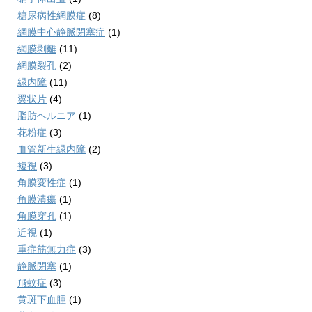
糖尿病性網膜症
(8)
網膜中心静脈閉塞症
(1)
網膜剥離
(11)
網膜裂孔
(2)
緑内障
(11)
翼状片
(4)
脂肪ヘルニア
(1)
花粉症
(3)
血管新生緑内障
(2)
複視
(3)
角膜変性症
(1)
角膜潰瘍
(1)
角膜穿孔
(1)
近視
(1)
重症筋無力症
(3)
静脈閉塞
(1)
飛蚊症
(3)
黄斑下血腫
(1)