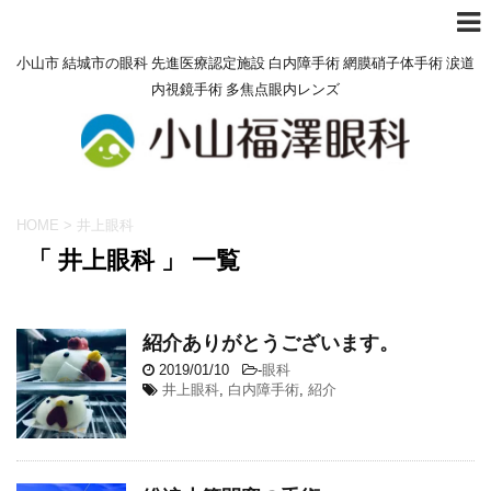
小山市 結城市の眼科 先進医療認定施設 白内障手術 網膜硝子体手術 涙道
内視鏡手術 多焦点眼内レンズ
HOME
>
井上眼科
「 井上眼科 」 一覧
紹介ありがとうございます。
2019/01/10
-
眼科
井上眼科
,
白内障手術
,
紹介