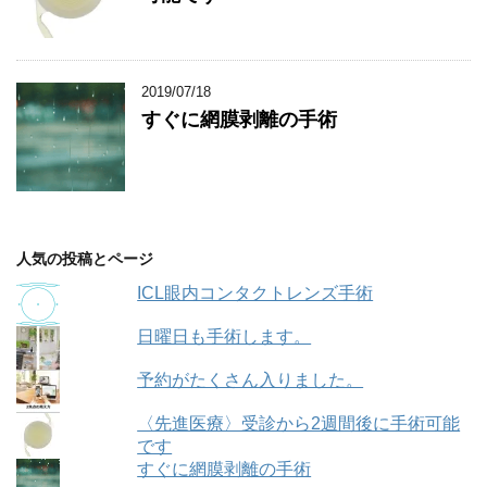
2019/07/18
すぐに網膜剥離の手術
人気の投稿とページ
ICL眼内コンタクトレンズ手術
日曜日も手術します。
予約がたくさん入りました。
〈先進医療〉受診から2週間後に手術可能
です
すぐに網膜剥離の手術