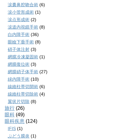
涙囊鼻腔吻合術
(6)
涙小管形成術
(1)
涙点形成術
(2)
涙道内視鏡手術
(8)
白内障手術
(36)
眼瞼下垂手術
(8)
硝子体注射
(3)
網膜冷凍凝固術
(1)
網膜復位術
(3)
網膜硝子体手術
(27)
緑内障手術
(10)
線維柱帯切開術
(6)
線維柱帯切除術
(4)
翼状片切除
(8)
旅行
(26)
眼科
(49)
眼科疾患
(124)
IFIS
(1)
ぶどう膜炎
(1)