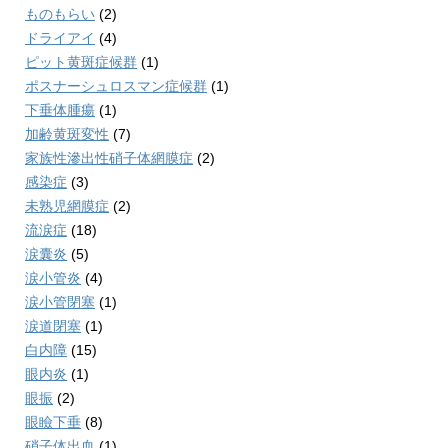
ものもらい
(2)
ドライアイ
(4)
ピット黄斑症候群
(1)
ポスナーシュロスマン症候群
(1)
下垂体腫瘍
(1)
加齢黄斑変性
(7)
家族性滲出性硝子体網膜症
(2)
感染症
(3)
未熟児網膜症
(2)
流涙症
(18)
涙囊炎
(5)
涙小管炎
(4)
涙小管閉塞
(1)
涙道閉塞
(1)
白内障
(15)
眼内炎
(1)
眼振
(2)
眼瞼下垂
(8)
硝子体出血
(1)