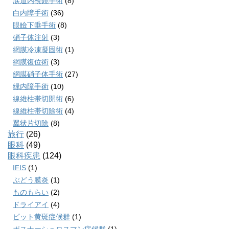
涙道内視鏡手術
(8)
白内障手術
(36)
眼瞼下垂手術
(8)
硝子体注射
(3)
網膜冷凍凝固術
(1)
網膜復位術
(3)
網膜硝子体手術
(27)
緑内障手術
(10)
線維柱帯切開術
(6)
線維柱帯切除術
(4)
翼状片切除
(8)
旅行
(26)
眼科
(49)
眼科疾患
(124)
IFIS
(1)
ぶどう膜炎
(1)
ものもらい
(2)
ドライアイ
(4)
ピット黄斑症候群
(1)