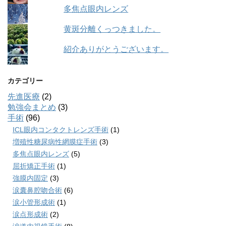
多焦点眼内レンズ
黄斑分離くっつきました。
紹介ありがとうございます。
カテゴリー
先進医療
(2)
勉強会まとめ
(3)
手術
(96)
ICL眼内コンタクトレンズ手術
(1)
増殖性糖尿病性網膜症手術
(3)
多焦点眼内レンズ
(5)
屈折矯正手術
(1)
強膜内固定
(3)
涙囊鼻腔吻合術
(6)
涙小管形成術
(1)
涙点形成術
(2)