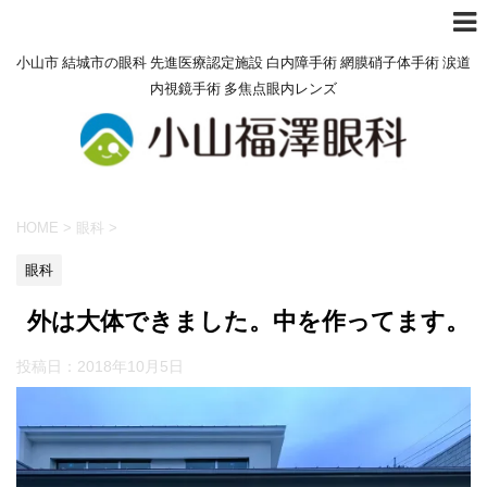
小山市 結城市の眼科 先進医療認定施設 白内障手術 網膜硝子体手術 涙道
内視鏡手術 多焦点眼内レンズ
HOME
>
眼科
>
眼科
外は大体できました。中を作ってます。
投稿日：
2018年10月5日