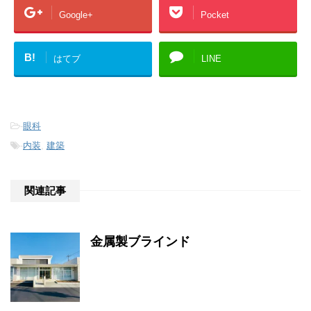
Google+
Pocket
B!
はてブ
LINE
-
眼科
-
内装
,
建築
関連記事
金属製ブラインド