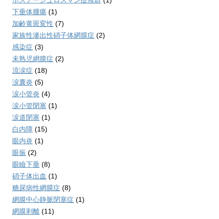
ポスナーシュロスマン症候群
(1)
下垂体腫瘍
(1)
加齢黄斑変性
(7)
家族性滲出性硝子体網膜症
(2)
感染症
(3)
未熟児網膜症
(2)
流涙症
(18)
涙囊炎
(5)
涙小管炎
(4)
涙小管閉塞
(1)
涙道閉塞
(1)
白内障
(15)
眼内炎
(1)
眼振
(2)
眼瞼下垂
(8)
硝子体出血
(1)
糖尿病性網膜症
(8)
網膜中心静脈閉塞症
(1)
網膜剥離
(11)