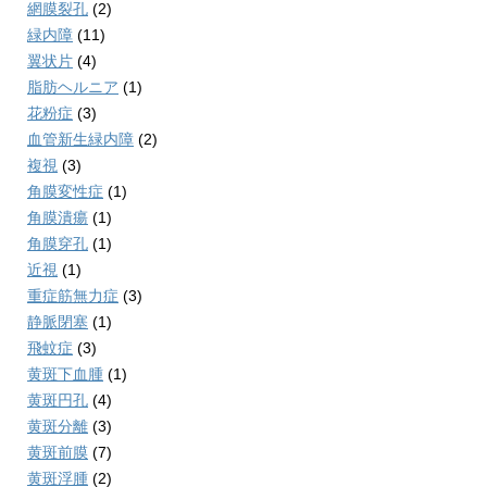
網膜裂孔
(2)
緑内障
(11)
翼状片
(4)
脂肪ヘルニア
(1)
花粉症
(3)
血管新生緑内障
(2)
複視
(3)
角膜変性症
(1)
角膜潰瘍
(1)
角膜穿孔
(1)
近視
(1)
重症筋無力症
(3)
静脈閉塞
(1)
飛蚊症
(3)
黄斑下血腫
(1)
黄斑円孔
(4)
黄斑分離
(3)
黄斑前膜
(7)
黄斑浮腫
(2)