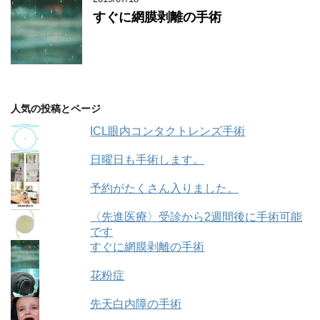
すぐに網膜剥離の手術
人気の投稿とページ
ICL眼内コンタクトレンズ手術
日曜日も手術します。
予約がたくさん入りました。
〈先進医療〉受診から2週間後に手術可能
です
すぐに網膜剥離の手術
花粉症
先天白内障の手術