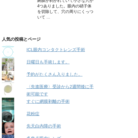
網膜が剥がれていて小さな穴が
4つありました。眼内の硝子体
を切除して、穴の周りにくっつ
いて ...
人気の投稿とページ
ICL眼内コンタクトレンズ手術
日曜日も手術します。
予約がたくさん入りました。
〈先進医療〉受診から2週間後に手
術可能です
すぐに網膜剥離の手術
花粉症
先天白内障の手術