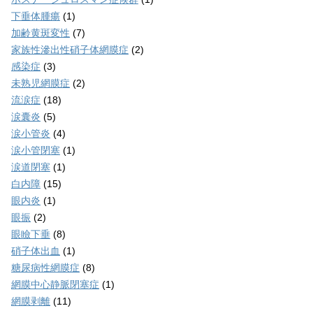
下垂体腫瘍
(1)
加齢黄斑変性
(7)
家族性滲出性硝子体網膜症
(2)
感染症
(3)
未熟児網膜症
(2)
流涙症
(18)
涙囊炎
(5)
涙小管炎
(4)
涙小管閉塞
(1)
涙道閉塞
(1)
白内障
(15)
眼内炎
(1)
眼振
(2)
眼瞼下垂
(8)
硝子体出血
(1)
糖尿病性網膜症
(8)
網膜中心静脈閉塞症
(1)
網膜剥離
(11)