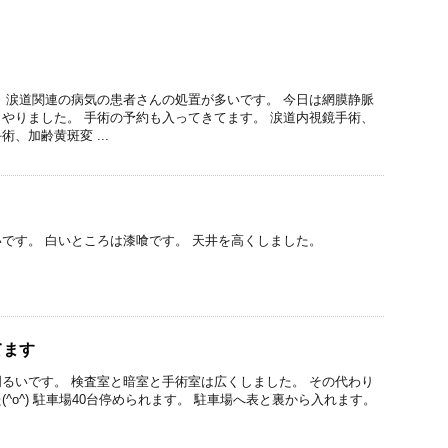
 涙道関連の病気の患者さんの処置が多いです。 今日は網膜静脈
やりました。 手術の予約も入ってきてます。 涙道内視鏡手術、
、加齢黄斑変 ...
です。 白いところは漆喰です。 天井を高くしました。
てます
るいです。 検査室と暗室と手術室は広くしました。 その代わり
^o^) 駐車場40台停められます。 駐車場へ表と裏から入れます。