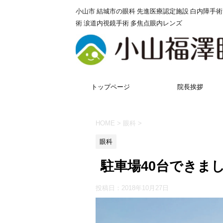
小山市 結城市の眼科 先進医療認定施設 白内障手術
術 涙道内視鏡手術 多焦点眼内レンズ
トップページ
院長挨拶
HOME
>
眼科
>
眼科
駐車場40台できま
投稿日：
2018年10月27日