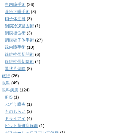
白内障手術
(36)
眼瞼下垂手術
(8)
硝子体注射
(3)
網膜冷凍凝固術
(1)
網膜復位術
(3)
網膜硝子体手術
(27)
緑内障手術
(10)
線維柱帯切開術
(6)
線維柱帯切除術
(4)
翼状片切除
(8)
旅行
(26)
眼科
(49)
眼科疾患
(124)
IFIS
(1)
ぶどう膜炎
(1)
ものもらい
(2)
ドライアイ
(4)
ピット黄斑症候群
(1)
ポスナーシュロスマン症候群
(1)