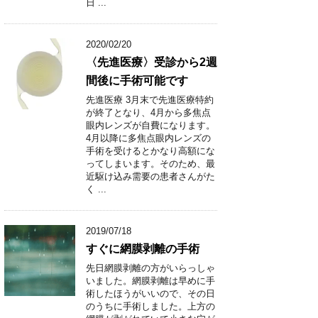
日 ...
2020/02/20
〈先進医療〉受診から2週
間後に手術可能です
先進医療 3月末で先進医療特約
が終了となり、4月から多焦点
眼内レンズが自費になります。
4月以降に多焦点眼内レンズの
手術を受けるとかなり高額にな
ってしまいます。そのため、最
近駆け込み需要の患者さんがた
く ...
2019/07/18
すぐに網膜剥離の手術
先日網膜剥離の方がいらっしゃ
いました。網膜剥離は早めに手
術したほうがいいので、その日
のうちに手術しました。上方の