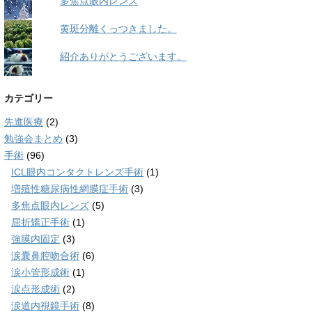
多焦点眼内レンズ
黄斑分離くっつきました。
紹介ありがとうございます。
カテゴリー
先進医療
(2)
勉強会まとめ
(3)
手術
(96)
ICL眼内コンタクトレンズ手術
(1)
増殖性糖尿病性網膜症手術
(3)
多焦点眼内レンズ
(5)
屈折矯正手術
(1)
強膜内固定
(3)
涙囊鼻腔吻合術
(6)
涙小管形成術
(1)
涙点形成術
(2)
涙道内視鏡手術
(8)