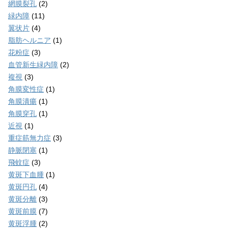
網膜裂孔
(2)
緑内障
(11)
翼状片
(4)
脂肪ヘルニア
(1)
花粉症
(3)
血管新生緑内障
(2)
複視
(3)
角膜変性症
(1)
角膜潰瘍
(1)
角膜穿孔
(1)
近視
(1)
重症筋無力症
(3)
静脈閉塞
(1)
飛蚊症
(3)
黄斑下血腫
(1)
黄斑円孔
(4)
黄斑分離
(3)
黄斑前膜
(7)
黄斑浮腫
(2)