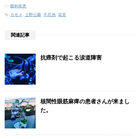
-
眼科疾患
-
カモメ
,
上野公園
,
不忍池
,
花見
関連記事
抗癌剤で起こる涙道障害
核間性眼筋麻痺の患者さんが来まし
た。