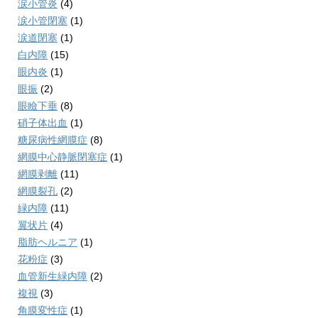
涙小管炎
(4)
涙小管閉塞
(1)
涙道閉塞
(1)
白内障
(15)
眼内炎
(1)
眼振
(2)
眼瞼下垂
(8)
硝子体出血
(1)
糖尿病性網膜症
(8)
網膜中心静脈閉塞症
(1)
網膜剥離
(11)
網膜裂孔
(2)
緑内障
(11)
翼状片
(4)
脂肪ヘルニア
(1)
花粉症
(3)
血管新生緑内障
(2)
複視
(3)
角膜変性症
(1)