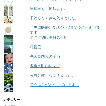
日曜日も手術します。
予約がたくさん入りました。
〈先進医療〉受診から2週間後に手術可能
です
すぐに網膜剥離の手術
花粉症
先天白内障の手術
多焦点眼内レンズ
黄斑分離くっつきました。
紹介ありがとうございます。
カテゴリー