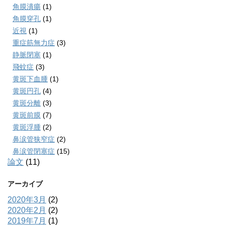
角膜潰瘍
(1)
角膜穿孔
(1)
近視
(1)
重症筋無力症
(3)
静脈閉塞
(1)
飛蚊症
(3)
黄斑下血腫
(1)
黄斑円孔
(4)
黄斑分離
(3)
黄斑前膜
(7)
黄斑浮腫
(2)
鼻涙管狭窄症
(2)
鼻涙管閉塞症
(15)
論文
(11)
アーカイブ
2020年3月
(2)
2020年2月
(2)
2019年7月
(1)