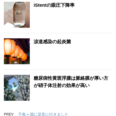
iStentの眼圧下降率
涙道感染の起炎菌
糖尿病性黄斑浮腫は脈絡膜が厚い方
が硝子体注射の効果が高い
PREV
千鳥ヶ淵に花見に行きました