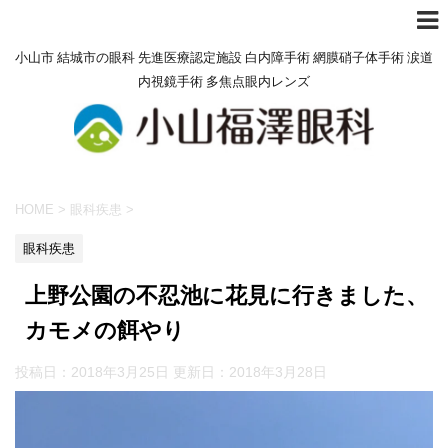
小山市 結城市の眼科 先進医療認定施設 白内障手術 網膜硝子体手術 涙道
内視鏡手術 多焦点眼内レンズ
HOME
>
眼科疾患
>
眼科疾患
上野公園の不忍池に花見に行きました、
カモメの餌やり
投稿日：2018年3月25日 更新日：
2018年3月28日