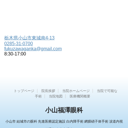
栃木県小山市東城南4-13
0285-31-0700
fukuzawaganka@gmail.com
8:30-17:00
トップページ
院長挨拶
当院ホームページ
当院で可能な
手術
当院地図
医療機関概要
小山福澤眼科
小山市 結城市の眼科 先進医療認定施設 白内障手術 網膜硝子体手術 涙道内視