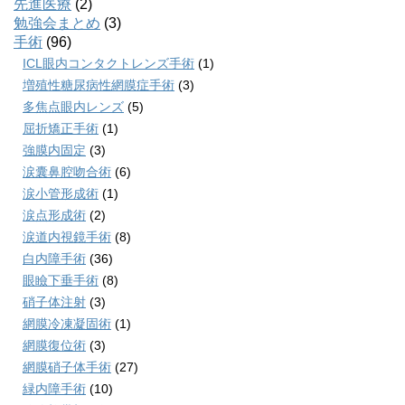
先進医療
(2)
勉強会まとめ
(3)
手術
(96)
ICL眼内コンタクトレンズ手術
(1)
増殖性糖尿病性網膜症手術
(3)
多焦点眼内レンズ
(5)
屈折矯正手術
(1)
強膜内固定
(3)
涙囊鼻腔吻合術
(6)
涙小管形成術
(1)
涙点形成術
(2)
涙道内視鏡手術
(8)
白内障手術
(36)
眼瞼下垂手術
(8)
硝子体注射
(3)
網膜冷凍凝固術
(1)
網膜復位術
(3)
網膜硝子体手術
(27)
緑内障手術
(10)