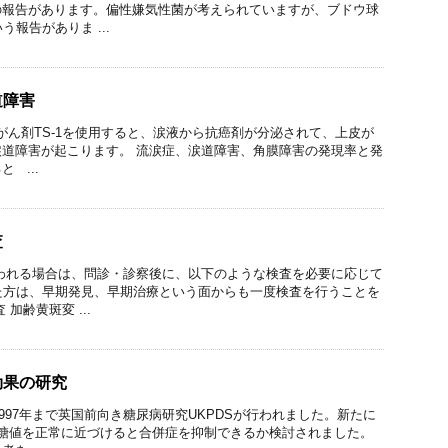
の報告があります。偏性嫌気性菌が考えられていますが、ブドウ球
う報告がありま ...
道障害
抗がん剤TS-1を使用すると、涙液から抗癌剤が分泌されて、上皮が
道障害が起こります。 流涙症、涙道障害、角膜障害の発現率と発
 ...
査
われる場合は、問診・診察後に、以下のような検査を必要に応じて
た方は、早期発見、早期治療という面からも一度検査を行うことを
加齢黄斑変 ...
効果の研究
1997年まで英国前向き糖尿病研究UKPDSが行われました。新たに
血糖値を正常に近づけると合併症を抑制できるか検討されました。