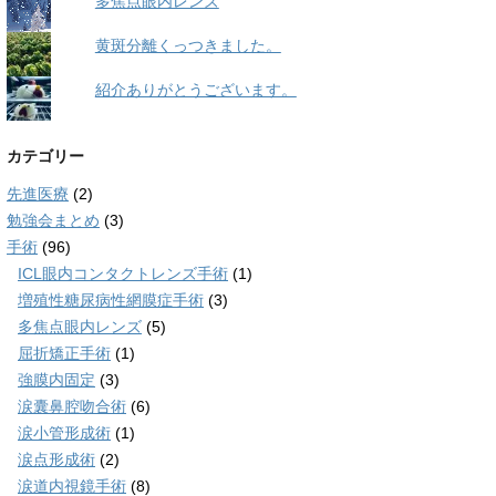
多焦点眼内レンズ
黄斑分離くっつきました。
紹介ありがとうございます。
カテゴリー
先進医療
(2)
勉強会まとめ
(3)
手術
(96)
ICL眼内コンタクトレンズ手術
(1)
増殖性糖尿病性網膜症手術
(3)
多焦点眼内レンズ
(5)
屈折矯正手術
(1)
強膜内固定
(3)
涙囊鼻腔吻合術
(6)
涙小管形成術
(1)
涙点形成術
(2)
涙道内視鏡手術
(8)