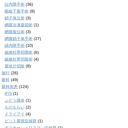
白内障手術
(36)
眼瞼下垂手術
(8)
硝子体注射
(3)
網膜冷凍凝固術
(1)
網膜復位術
(3)
網膜硝子体手術
(27)
緑内障手術
(10)
線維柱帯切開術
(6)
線維柱帯切除術
(4)
翼状片切除
(8)
旅行
(26)
眼科
(49)
眼科疾患
(124)
IFIS
(1)
ぶどう膜炎
(1)
ものもらい
(2)
ドライアイ
(4)
ピット黄斑症候群
(1)
ポスナーシュロスマン症候群
(1)