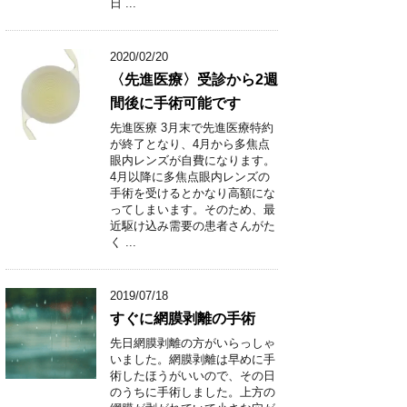
日 ...
2020/02/20
〈先進医療〉受診から2週
間後に手術可能です
先進医療 3月末で先進医療特約
が終了となり、4月から多焦点
眼内レンズが自費になります。
4月以降に多焦点眼内レンズの
手術を受けるとかなり高額にな
ってしまいます。そのため、最
近駆け込み需要の患者さんがた
く ...
2019/07/18
すぐに網膜剥離の手術
先日網膜剥離の方がいらっしゃ
いました。網膜剥離は早めに手
術したほうがいいので、その日
のうちに手術しました。上方の