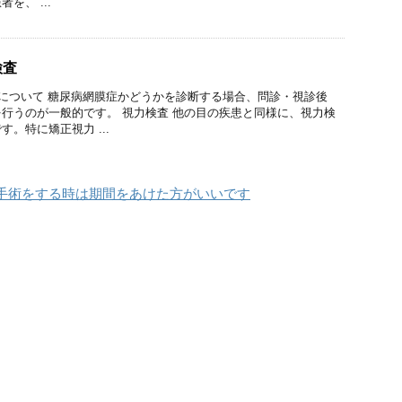
を、 ...
検査
について 糖尿病網膜症かどうかを診断する場合、問診・視診後
行うのが一般的です。 視力検査 他の目の疾患と同様に、視力検
。特に矯正視力 ...
手術をする時は期間をあけた方がいいです