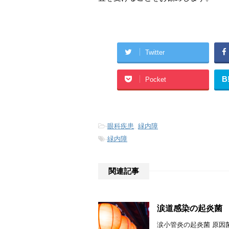
Twitter
B
Pocket
-
眼科疾患
,
緑内障
-
緑内障
関連記事
涙道感染の起炎菌
涙小管炎の起炎菌 原因