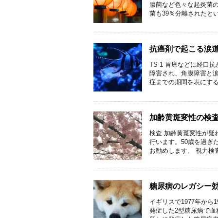
膿菌など色々な起炎菌
菌も39％分離されたとい
抗癌剤で起こる涙
TS-1 胃癌などに経口
障害され、角膜障害と涙
症までの期間を表にすると
加齢黄斑変性の検
検査 加齢黄斑変性が疑
行います。50歳を過ぎ
お勧めします。 視力検査 
糖尿病のレガシー
イギリスで1977年から
発症した2型糖尿病で