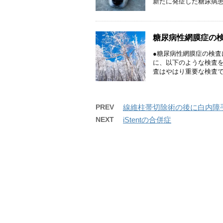
新たに発症した糖尿病患者
糖尿病性網膜症の
●糖尿病性網膜症の検査
に、以下のような検査を
査はやはり重要な検査です
PREV
線維柱帯切除術の後に白内障
NEXT
iStentの合併症