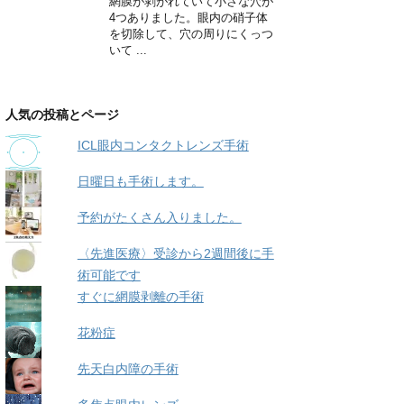
網膜が剥がれていて小さな穴が
4つありました。眼内の硝子体
を切除して、穴の周りにくっつ
いて ...
人気の投稿とページ
ICL眼内コンタクトレンズ手術
日曜日も手術します。
予約がたくさん入りました。
〈先進医療〉受診から2週間後に手
術可能です
すぐに網膜剥離の手術
花粉症
先天白内障の手術