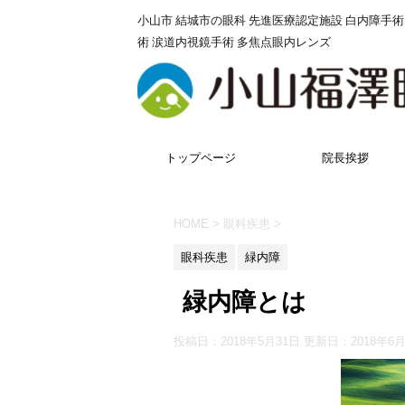
小山市 結城市の眼科 先進医療認定施設 白内障手術
術 涙道内視鏡手術 多焦点眼内レンズ
トップページ
院長挨拶
HOME
>
眼科疾患
>
眼科疾患
緑内障
緑内障とは
投稿日：2018年5月31日 更新日：
2018年6