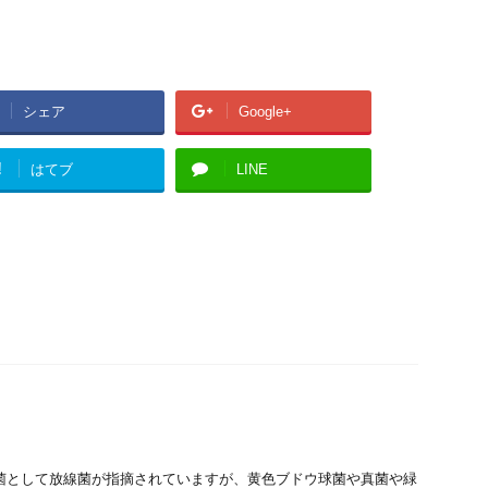
シェア
Google+
!
はてブ
LINE
菌として放線菌が指摘されていますが、黄色ブドウ球菌や真菌や緑