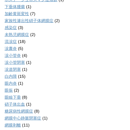
下垂体腫瘍
(1)
加齢黄斑変性
(7)
家族性滲出性硝子体網膜症
(2)
感染症
(3)
未熟児網膜症
(2)
流涙症
(18)
涙囊炎
(5)
涙小管炎
(4)
涙小管閉塞
(1)
涙道閉塞
(1)
白内障
(15)
眼内炎
(1)
眼振
(2)
眼瞼下垂
(8)
硝子体出血
(1)
糖尿病性網膜症
(8)
網膜中心静脈閉塞症
(1)
網膜剥離
(11)